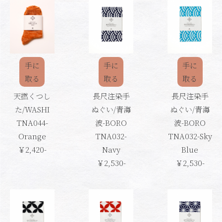
手に
手に
手に
取る
取る
取る
天撚くつし
長尺注染手
長尺注染手
た/WASHI
ぬぐい/青海
ぬぐい/青海
TNA044-
波-BORO
波-BORO
Orange
TNA032-
TNA032-Sky
￥2,420-
Navy
Blue
￥2,530-
￥2,530-