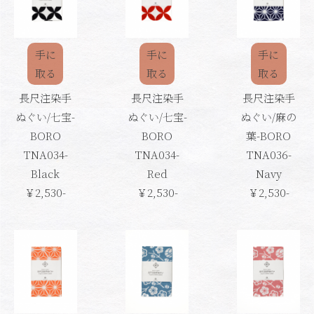
手に
手に
手に
取る
取る
取る
長尺注染手
長尺注染手
長尺注染手
ぬぐい/七宝-
ぬぐい/七宝-
ぬぐい/麻の
BORO
BORO
葉-BORO
TNA034-
TNA034-
TNA036-
Black
Red
Navy
￥2,530-
￥2,530-
￥2,530-