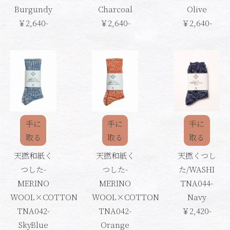
Burgundy
Charcoal
Olive
￥2,640-
￥2,640-
￥2,640-
手に
手に
手に
取る
取る
取る
天撚和紙く
天撚和紙く
天撚くつし
つした-
つした-
た/WASHI
MERINO
MERINO
TNA044-
WOOL×COTTON
WOOL×COTTON
Navy
TNA042-
TNA042-
￥2,420-
SkyBlue
Orange