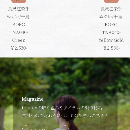
長尺注染手
長尺注染手
ぬぐい/千鳥-
ぬぐい/千鳥-
BORO
BORO
TNA040-
TNA040-
Green
Yellow Gold
￥2,530-
￥2,530-
Magazine
tennenの取り組みやアイテムの製作秘話、
素材へのこだわりについての記事はこちら！